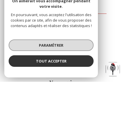
On aimerait vous accompagner pendant
votre visite.
Immolami Gujan-Mestras
En poursuivant, vous acceptez l'utilisation des
cookies par ce site, afin de vous proposer des
84B Lotissement Sotogrande
contenus adaptés et réaliser des statistiques !
33470
Gujan-Mestras
05 56 54 90 18
PARAMÉTRER
immolami@gmail.com
TOUT ACCEPTER
Immolami Gujan-Mestras
NOS RÉSEAUX
Agence
Nous suivre