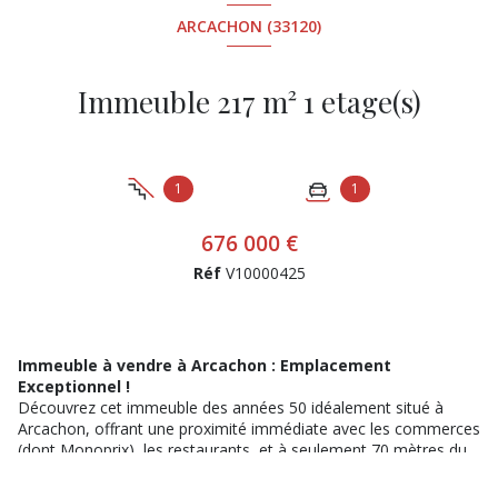
ARCACHON (33120)
Immeuble 217 m² 1 etage(s)
1
1
676 000 €
Réf
V10000425
Immeuble à vendre à Arcachon : Emplacement
Exceptionnel !
Découvrez cet immeuble des années 50 idéalement situé à
Arcachon, offrant une proximité immédiate avec les commerces
(dont Monoprix), les restaurants, et à seulement 70 mètres du
Bassin d'Arcachon ! Ce bien rare, en angle de rue avec une
vitrine commerciale de 13 mètres linéaires, se compose de :