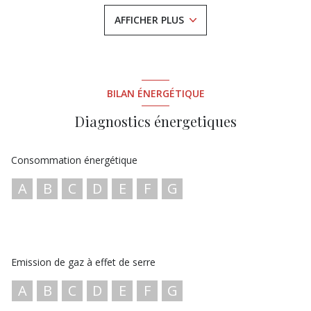
Rez-de-chaussée
: Local commercial de 120 m², actuellement
AFFICHER PLUS
loué sous un bail 3/6/9, assurant une rentabilité immédiate.
Étage
: Appartement T3 disposant d’une place de parking,
parfait pour un usage résidentiel ou locatif.
Des travaux de rafraîchissement sont à prévoir pour redonner à
cet immeuble tout son potentiel.
Prix de vente :
676 000 €
frais d’agence inclus, à la charge de
BILAN ÉNERGÉTIQUE
l’acquéreur.
Les diagnostics sont en cours de réalisation.
Diagnostics énergetiques
Pour plus d’informations ou pour organiser une visite,
contactez-nous au
06 37 72 41 62
ou par mail à
immolami@gmail.com
.
Consommation énergétique
A
B
C
D
E
F
G
Emission de gaz à effet de serre
A
B
C
D
E
F
G