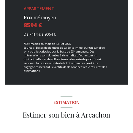
APPARTEMENT
2
Prix m
moyen
8594 €
De 7414 € à 9064 €
*Estimation au mois de Juillet 2026
Sources : Bases de données de La Boîte Immo, sur un panel de
prix publics calculés sur la base de 234 annonces. Ces
informations sont données à titre indicatif et ne sont ni
contractuelles, ni des offres fermes de vente de produits et
services. La responsabilité de la Boîte Immo ne peut être
engagée concernant l'exactitude des données et le résultat des
estimations.
ESTIMATION
Estimer son bien à Arcachon