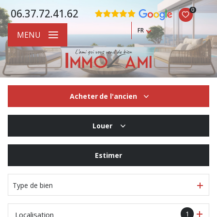
0
06.37.72.41.62
FR
MENU
Acheter
de l'ancien
De l'ancien
Louer
à l'année
Estimer
En saisonnier
Type de bien
1
Localisation