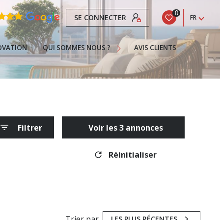
0
SE CONNECTER
FR
Nos Services
Recrutement
OVATION
QUI SOMMES NOUS ?
AVIS CLIENTS
La Franchise
Actualités
Contact
 Gujan-Mestras
Infos
Filtrer
Voir les
3
annonces
eteur
Pour Acheter Une Propriété À Gujan-Mestras
Réinitialiser
Trier par
LES PLUS RÉCENTES