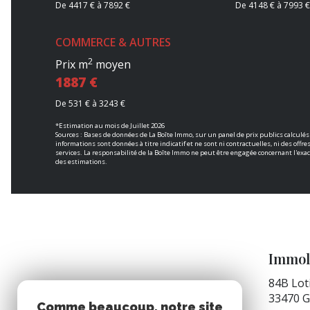
De 4417 € à 7892 €
De 4148 € à 7993 €
COMMERCE & AUTRES
2
Prix m
moyen
1887 €
De 531 € à 3243 €
*Estimation au mois de Juillet 2026
Sources : Bases de données de La Boîte Immo, sur un panel de prix publics calculés
informations sont données à titre indicatif et ne sont ni contractuelles, ni des offr
services. La responsabilité de la Boîte Immo ne peut être engagée concernant l'exa
des estimations.
Immol
84B Lot
33470
G
Comme beaucoup, notre site