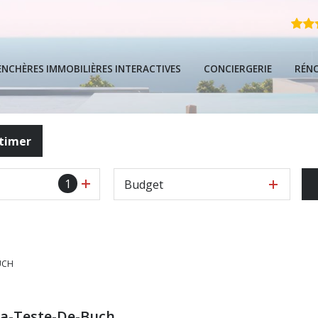
ENCHÈRES IMMOBILIÈRES INTERACTIVES
CONCIERGERIE
RÉN
FAQ
timer
Guide Local De
1
Budget
Guide De L'ach
Guide Complet 
UCH
La-Teste-De-Buch