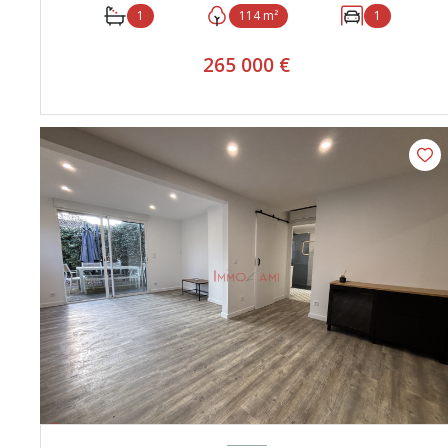
1
114 m²
1
265 000 €
VOIR LE BIEN