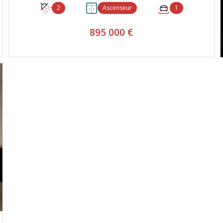
2
Ascenseur
1
895 000 €
VOIR LE BIEN