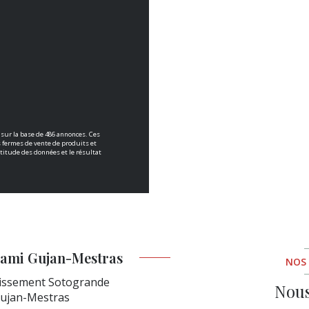
 sur la base de 486 annonces. Ces
es fermes de vente de produits et
ctitude des données et le résultat
ami Gujan-Mestras
NOS
issement Sotogrande
Nous
ujan-Mestras