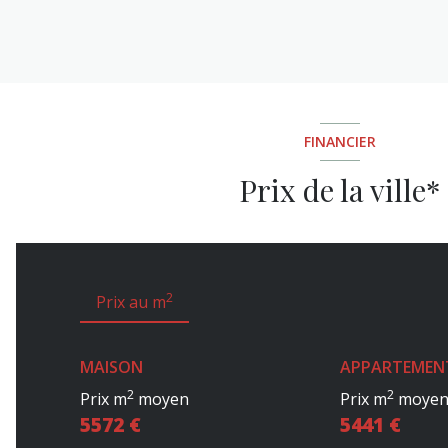
FINANCIER
Prix de la ville*
2
Prix au m
MAISON
APPARTEMEN
2
2
Prix m
moyen
Prix m
moye
5572 €
5441 €