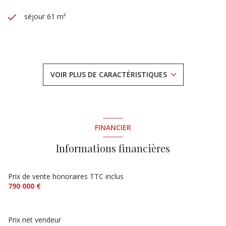
séjour 61 m²
4 chambre(s)
1 salle(s) de bain
VOIR PLUS DE CARACTÉRISTIQUES
2 salle(s) d'eau
construit en 2004
FINANCIER
cuisine américaine (équipée)
Informations financières
Chauffage individuel : au sol (electrique)
Prix de vente honoraires TTC inclus
790 000 €
1 garage(s)
Prix net vendeur
2 parking(s)