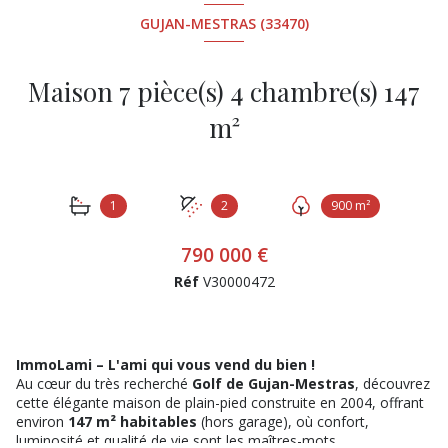
GUJAN-MESTRAS (33470)
Maison 7 pièce(s) 4 chambre(s) 147
m²
1
2
900 m²
790 000 €
Réf
V30000472
ImmoLami – L'ami qui vous vend du bien !
Au cœur du très recherché
Golf de Gujan-Mestras
, découvrez
cette élégante maison de plain-pied construite en 2004, offrant
environ
147 m² habitables
(hors garage), où confort,
luminosité et qualité de vie sont les maîtres-mots.