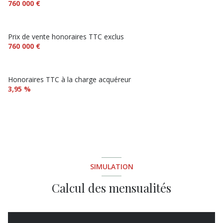
760 000 €
vue Piscine et jardin
Prix de vente honoraires TTC exclus
760 000 €
terrasse
arboré
Honoraires TTC à la charge acquéreur
3,95 %
quartier GOLF
SIMULATION
Calcul des mensualités