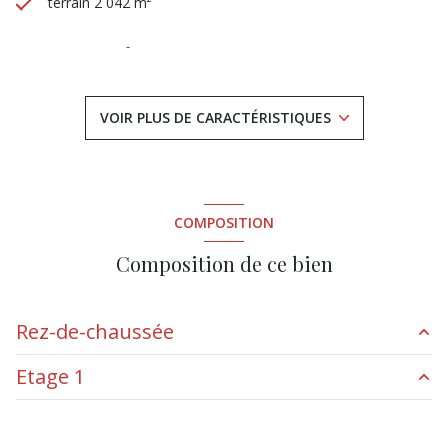
terrain 2 042 m²
séjour 41 m²
4 chambre(s)
VOIR PLUS DE CARACTÉRISTIQUES
1 salle(s) de bain
1 salle(s) d'eau
COMPOSITION
construit en 2013
Composition de ce bien
cuisine américaine (équipée)
Rez-de-chaussée
Chauffage individuel : poêle (bois)
Etage 1
salon/sejour
29 m²
2 parking(s)
cuisine
12 m²
chambre
11.2 m²