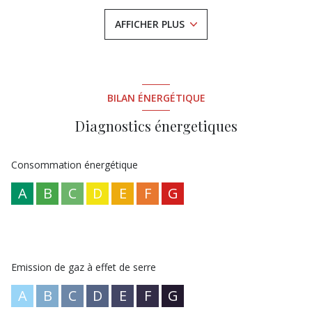
À l'étage
, le couloir dessert trois chambres donnant sur une
terrasse de 50
m²
et une salle d'eau avec wc.
AFFICHER PLUS
Amoureux
de la nature cette maison est faite pour vous !
À
découvrir rapidement.
BILAN ÉNERGÉTIQUE
Diagnostics énergetiques
Consommation énergétique
A
B
C
D
E
F
G
Emission de gaz à effet de serre
A
B
C
D
E
F
G