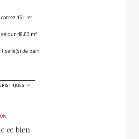
carrez 151 m²
séjour 48,83 m²
1 salle(s) de bain
cuisine américaine (équipée)
4 parking(s)
ÉRISTIQUES
terrasse
ION
quartier Meyran
e ce bien