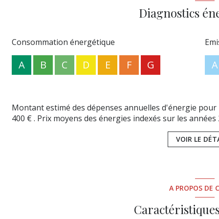
commerces de la résidence Les Edens Stationnement pour 
Diagnostics én
environnement calme, verdoyant, avec un vrai esprit “Bas
de Meyran Maison familiale avec 4 chambres Bien entret
commerces et de la nature Accès rapide aux axes principa
Consommation énergétique
Emi
A
B
C
D
E
F
G
A
Montant estimé des dépenses annuelles d'énergie pour u
400 € . Prix moyens des énergies indexés sur les années
VOIR LE DÉT
A PROPOS DE C
Caractéristiques