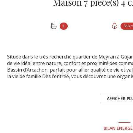
1
858 
Située dans le très recherché quartier de Meyran à Gujan
de vie idéal entre nature, confort et proximité des co
Bassin d’Arcachon, parfait pour allier qualité de vie et 
la vie de famille Dès l’entrée, vous découvrez une organi
de rangement Buanderie spacieuse avec arrière-cuisine B
de vie lumineuse La cuisine équipée s’ouvre harmonieuse
avec une climatisation réversible gaignable. Un salon ch
AFFICHER PL
aménagée en salle de sport, offre un véritable espace s
(bureau, salle de jeux, jardin d’hiver…). Un espace nuit 
placards intégrés 1 salle de bain avec WC 1 WC indépend
et invités en toute sérénité. Extérieurs : un cadre de vie
BILAN ÉNERG
jours À l’avant : parfaite pour les moments de détente À l’a