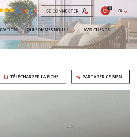
0
SE CONNECTER
FR
Nos Services
Recrutement
OVATION
QUI SOMMES NOUS ?
AVIS CLIENTS
La Franchise
Actualités
Contact
 Gujan-Mestras
Infos
TÉLÉCHARGER LA FICHE
PARTAGER CE BIEN
eteur
Pour Acheter Une Propriété À Gujan-Mestras