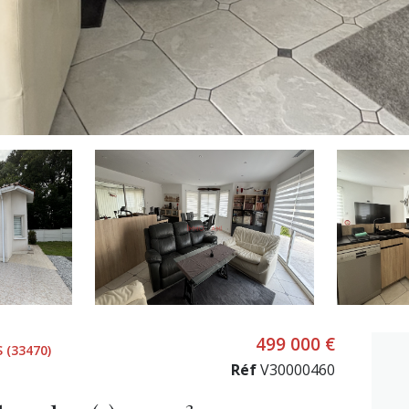
499 000 €
(33470)
Réf
V30000460