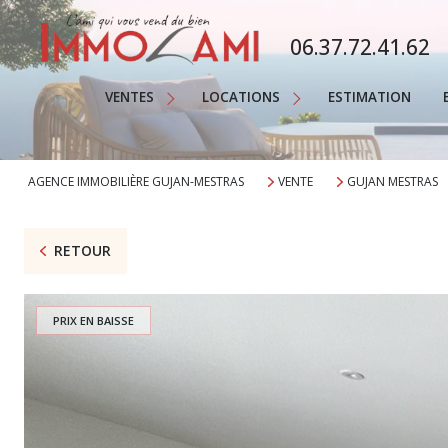
MAISONS
06.37.72.41.62
APPARTEMENTS
Saisonnière
TERRAINS
VENTES
LOCATIONS
ESTIMATION
Annuelle
PROPRIÉTÉS
Immobilier Professionnel
AUTRE
AGENCE IMMOBILIÈRE GUJAN-MESTRAS
VENTE
GUJAN MESTRAS
IMMOBILIER PROFESSIONNEL
RETOUR
PRIX EN BAISSE