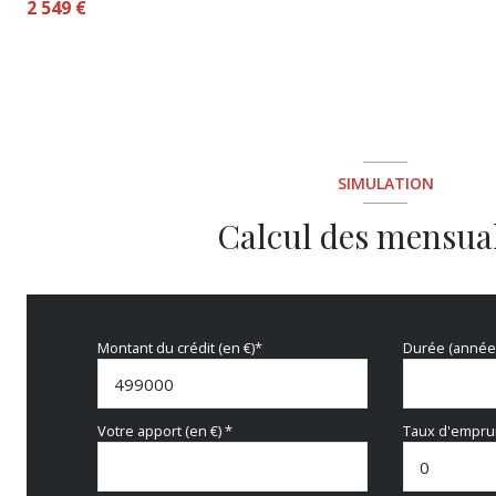
2 549 €
salle de bain
entrée
dégagement
SIMULATION
Calcul des mensual
Montant du crédit (en €)*
Durée (année
Votre apport (en €) *
Taux d'emprun