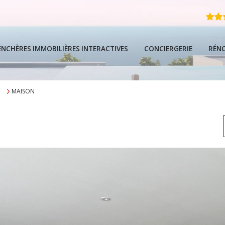
ENCHÈRES IMMOBILIÈRES INTERACTIVES
CONCIERGERIE
RÉN
MAISON
FAQ
Guide Local De
Guide De L'ach
Guide Complet 