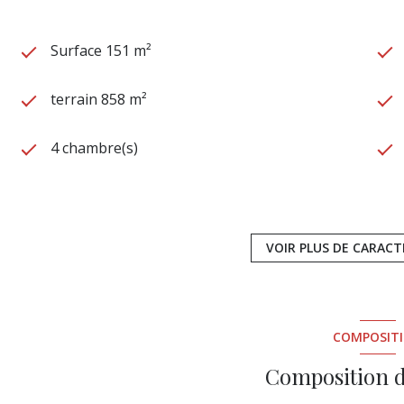
Surface 151 m²
terrain 858 m²
4 chambre(s)
construit en 1994
2 garage(s)
VOIR PLUS DE CARACT
exposition Sud-Est
COMPOSIT
visiophone
Composition d