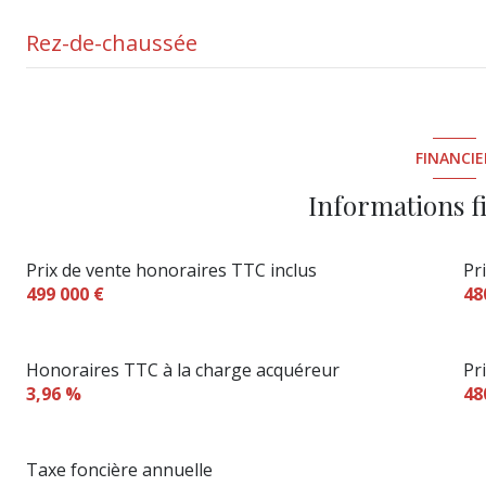
Rez-de-chaussée
garage
chambre
FINANCIE
chambre
Informations f
chambre
Prix de vente honoraires TTC inclus
Pr
chambre
499 000 €
48
salon/sejour
bureau
Honoraires TTC à la charge acquéreur
Pr
3,96 %
48
buanderie
véranda
Taxe foncière annuelle
WC