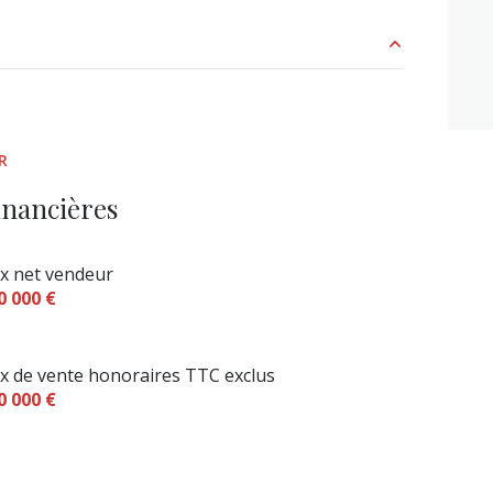
m²
13.11 m²
R
14.10 m²
inancières
10.75 m²
ix net vendeur
12.20 m²
0 000 €
48.83 m²
11.51 m²
ix de vente honoraires TTC exclus
0 000 €
13.29 m²
14.70 m²
2.25 m²