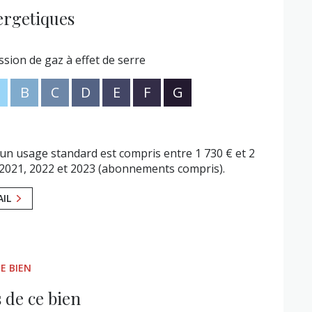
jusqu’à 4 véhicules sur la parcelle Un
ergetiques
sin”. Les atouts clés du bien Quartier recherché
enu et fonctionnel Proximité immédiate des
ux et au Bassin Fort potentiel patrimonial.
ssion de gaz à effet de serre
B
C
D
E
F
G
n usage standard est compris entre 1 730 € et 2
 2021, 2022 et 2023 (abonnements compris).
AIL
E BIEN
 de ce bien