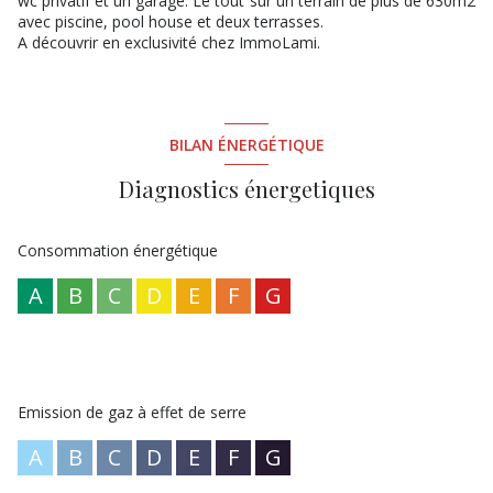
wc privatif et un garage. Le tout sur un terrain de plus de 630m2
avec piscine, pool house et deux terrasses.
A découvrir en exclusivité chez ImmoLami.
BILAN ÉNERGÉTIQUE
Diagnostics énergetiques
Consommation énergétique
A
B
C
D
E
F
G
Emission de gaz à effet de serre
A
B
C
D
E
F
G