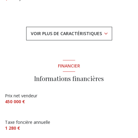
3 chambre(s)
1 salle(s) d'eau
VOIR PLUS DE CARACTÉRISTIQUES
construit en 1970
cuisine américaine
FINANCIER
Chauffage individuel : convecteur (electrique)
Informations financières
1 niveau(x)
Prix net vendeur
450 000 €
2ème étage
Taxe foncière annuelle
cave
1 280 €