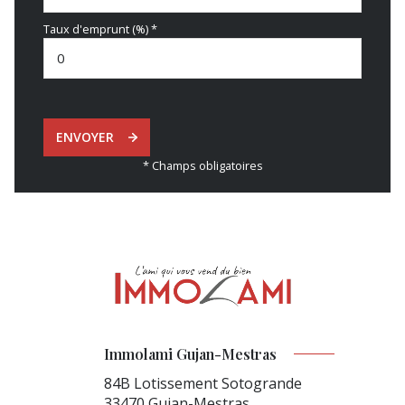
Taux d'emprunt (%) *
ENVOYER
* Champs obligatoires
Immolami Gujan-Mestras
84B Lotissement Sotogrande
33470
Gujan-Mestras