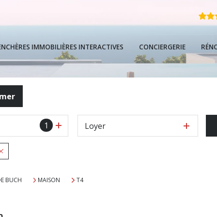
ENCHÈRES IMMOBILIÈRES INTERACTIVES
CONCIERGERIE
RÉN
FAQ
imer
Guide Local De
1
Loyer
Guide De L'ach
Guide Complet 
DE BUCH
MAISON
T4
h