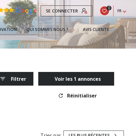
0
SE CONNECTER
FR
Nos Services
Recrutement
OVATION
QUI SOMMES NOUS ?
AVIS CLIENTS
La Franchise
Actualités
Contact
 Gujan-Mestras
Infos
Filtrer
Voir les
1
annonces
eteur
Pour Acheter Une Propriété À Gujan-Mestras
Réinitialiser
Trier par
LES PLUS RÉCENTES