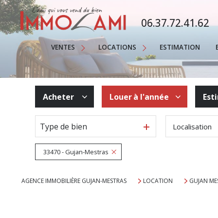
MAISONS
06.37.72.41.62
APPARTEMENTS
Saisonnière
TERRAINS
VENTES
LOCATIONS
ESTIMATION
Annuelle
PROPRIÉTÉS
Immobilier Professionnel
AUTRE
Acheter
Louer
à l'année
Est
IMMOBILIER PROFESSIONNEL
Type de bien
Localisation
De l'ancien
à l'année
En saisonnier
33470 - Gujan-Mestras
AGENCE IMMOBILIÈRE GUJAN-MESTRAS
LOCATION
GUJAN ME