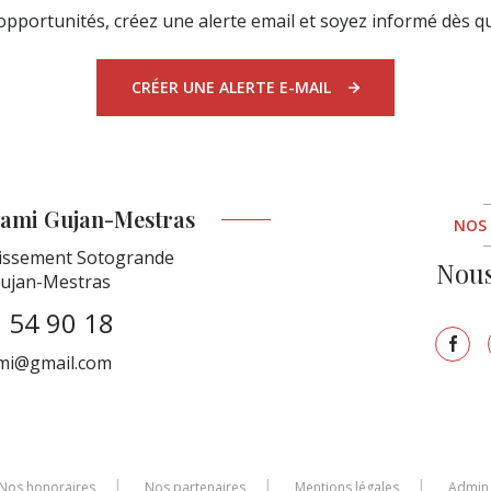
pportunités, créez une alerte email et soyez informé dès qu
CRÉER UNE ALERTE E-MAIL
ami Gujan-Mestras
NOS
issement Sotogrande
Nous
ujan-Mestras
 54 90 18
mi@gmail.com
Nos honoraires
Nos partenaires
Mentions légales
Admin