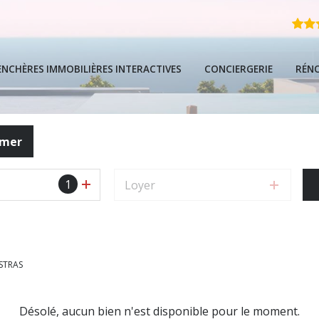
ENCHÈRES IMMOBILIÈRES INTERACTIVES
CONCIERGERIE
RÉN
FAQ
imer
Guide Local De
1
Loyer
Guide De L'ach
Guide Complet 
STRAS
Désolé, aucun bien n'est disponible pour le moment.