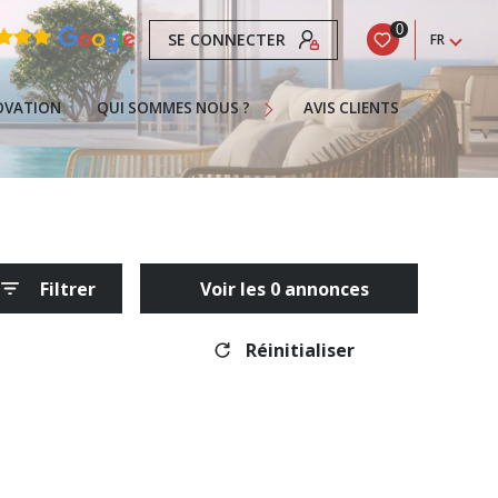
0
SE CONNECTER
FR
Nos Services
Recrutement
OVATION
QUI SOMMES NOUS ?
AVIS CLIENTS
La Franchise
Actualités
Contact
 Gujan-Mestras
Infos
Filtrer
Voir les
0
annonces
eteur
Pour Acheter Une Propriété À Gujan-Mestras
Réinitialiser