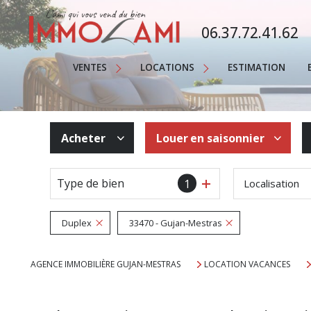
MAISONS
06.37.72.41.62
APPARTEMENTS
Saisonnière
TERRAINS
VENTES
LOCATIONS
ESTIMATION
Annuelle
PROPRIÉTÉS
Immobilier Professionnel
AUTRE
Acheter
Louer
en saisonnier
IMMOBILIER PROFESSIONNEL
De l'ancien
à l'année
Type de bien
1
Localisation
En saisonnier
Duplex
33470 - Gujan-Mestras
AGENCE IMMOBILIÈRE GUJAN-MESTRAS
LOCATION VACANCES