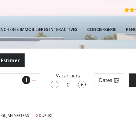
ENCHÈRES IMMOBILIÈRES INTERACTIVES
CONCIERGERIE
RÉN
FAQ
Estimer
Guide Local De
Vacanciers
1
Dates
Guide De L'ach
-
+
Guide Complet 
GUJAN MESTRAS
DUPLEX