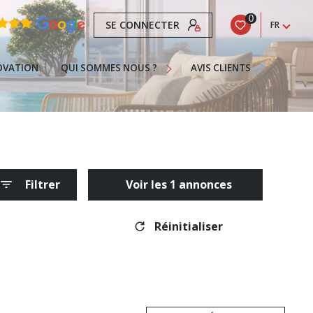
0
SE CONNECTER
FR
Nos Services
Recrutement
OVATION
QUI SOMMES NOUS ?
AVIS CLIENTS
La Franchise
Actualités
Contact
 Gujan-Mestras
Infos
Filtrer
Voir les
1
annonces
eteur
Pour Acheter Une Propriété À Gujan-Mestras
Réinitialiser